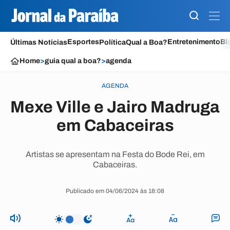
Esportes
Entretenimento
Bl
Últimas Notícias
Política
Qual a Boa?
Home
>
guia qual a boa?
>
agenda
AGENDA
Mexe Ville e Jairo Madruga
em Cabaceiras
Artistas se apresentam na Festa do Bode Rei, em
Cabaceiras.
Publicado em 04/06/2024 às 18:08