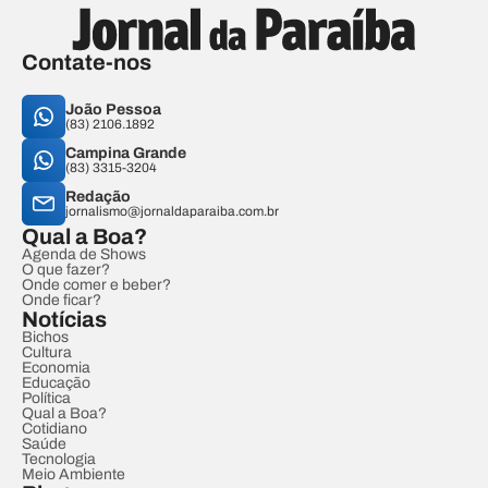
Contate-nos
João Pessoa
(83) 2106.1892
Campina Grande
(83) 3315-3204
Redação
jornalismo@jornaldaparaiba.com.br
Qual a Boa?
Agenda de Shows
O que fazer?
Onde comer e beber?
Onde ficar?
Notícias
Bichos
Cultura
Economia
Educação
Política
Qual a Boa?
Cotidiano
Saúde
Tecnologia
Meio Ambiente