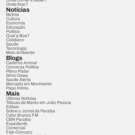
Onde comer e beber?
Onde ficar?
Notícias
Bichos
Cultura
Economia
Educação
Política
Qual a Boa?
Cotidiano
Saúde
Tecnologia
Meio Ambiente
Blogs
Caderno Animal
Conversa Política
Pleno Poder
Sílvio Osias
Saúde Alerta
Mercado em Movimento
Papo Íntimo
Mais
Últimas Notícias
Tábuas de Marés em João Pessoa
Editais
Sobre o Jornal da Paraíba
Cabo Branco FM
CBN Paraíba
Expediente
Comercial
Fale Conosco