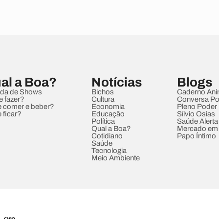
al a Boa?
Notícias
Blogs
da de Shows
Bichos
Caderno Ani
e fazer?
Cultura
Conversa Pol
 comer e beber?
Economia
Pleno Poder
 ficar?
Educação
Sílvio Osias
Política
Saúde Alerta
Qual a Boa?
Mercado em
Cotidiano
Papo Íntimo
Saúde
Tecnologia
Meio Ambiente