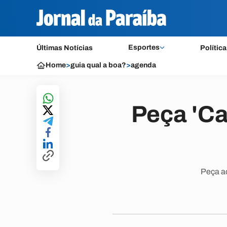
Esportes
Últimas Notícias
Política
Home
>
guia qual a boa?
>
agenda
Peça 'Ca
Peça ac