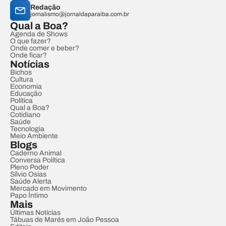
Redação
jornalismo@jornaldaparaiba.com.br
Qual a Boa?
Agenda de Shows
O que fazer?
Onde comer e beber?
Onde ficar?
Notícias
Bichos
Cultura
Economia
Educação
Política
Qual a Boa?
Cotidiano
Saúde
Tecnologia
Meio Ambiente
Blogs
Caderno Animal
Conversa Política
Pleno Poder
Sílvio Osias
Saúde Alerta
Mercado em Movimento
Papo Íntimo
Mais
Últimas Notícias
Tábuas de Marés em João Pessoa