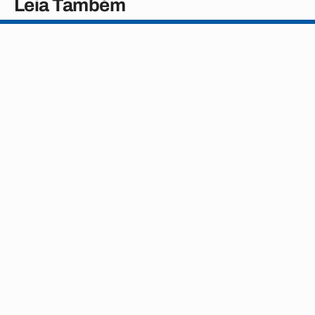
Leia Também