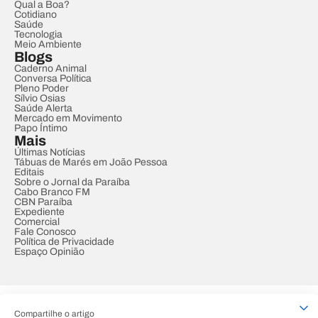
Qual a Boa?
Cotidiano
Saúde
Tecnologia
Meio Ambiente
Blogs
Caderno Animal
Conversa Política
Pleno Poder
Sílvio Osias
Saúde Alerta
Mercado em Movimento
Papo Íntimo
Mais
Últimas Notícias
Tábuas de Marés em João Pessoa
Editais
Sobre o Jornal da Paraíba
Cabo Branco FM
CBN Paraíba
Expediente
Comercial
Fale Conosco
Política de Privacidade
Espaço Opinião
© REDE PARAÍBA DE COMUNICAÇÃO
Compartilhe o artigo