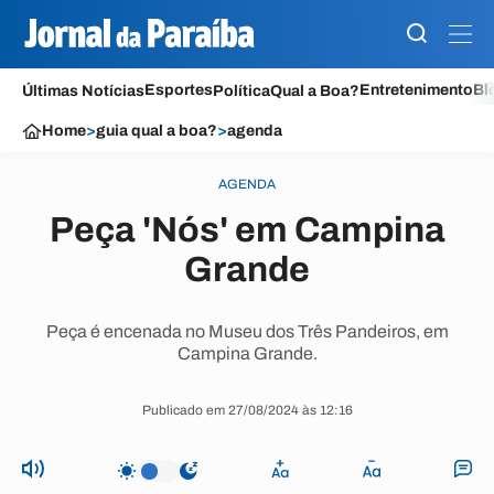
Esportes
Entretenimento
Bl
Últimas Notícias
Política
Qual a Boa?
Home
>
guia qual a boa?
>
agenda
AGENDA
Peça 'Nós' em Campina
Grande
Peça é encenada no Museu dos Três Pandeiros, em
Campina Grande.
Publicado em 27/08/2024 às 12:16