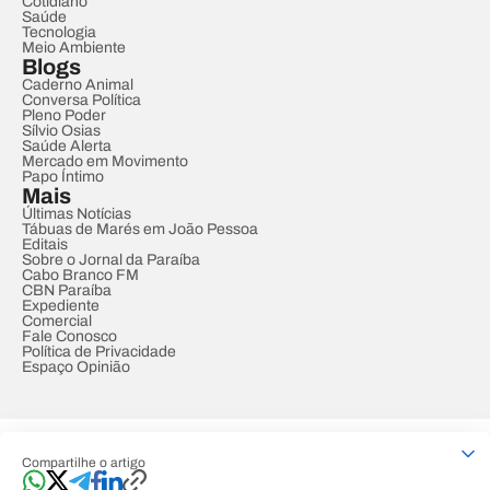
Cotidiano
Saúde
Tecnologia
Meio Ambiente
Blogs
Caderno Animal
Conversa Política
Pleno Poder
Sílvio Osias
Saúde Alerta
Mercado em Movimento
Papo Íntimo
Mais
Últimas Notícias
Tábuas de Marés em João Pessoa
Editais
Sobre o Jornal da Paraíba
Cabo Branco FM
CBN Paraíba
Expediente
Comercial
Fale Conosco
Política de Privacidade
Espaço Opinião
© REDE PARAÍBA DE COMUNICAÇÃO
Compartilhe o artigo
Developed by
Designed by