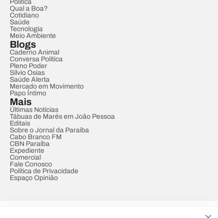
Política
Qual a Boa?
Cotidiano
Saúde
Tecnologia
Meio Ambiente
Blogs
Caderno Animal
Conversa Política
Pleno Poder
Sílvio Osias
Saúde Alerta
Mercado em Movimento
Papo Íntimo
Mais
Últimas Notícias
Tábuas de Marés em João Pessoa
Editais
Sobre o Jornal da Paraíba
Cabo Branco FM
CBN Paraíba
Expediente
Comercial
Fale Conosco
Política de Privacidade
Espaço Opinião
© REDE PARAÍBA DE COMUNICAÇÃO