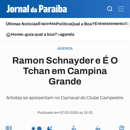
Esportes
Entretenimento
Bl
Últimas Notícias
Política
Qual a Boa?
Home
>
guia qual a boa?
>
agenda
AGENDA
Ramon Schnayder e É O
Tchan em Campina
Grande
Artistas se apresentam no Carnaval do Clube Campestre.
Publicado em 07/01/2025 às 10:02