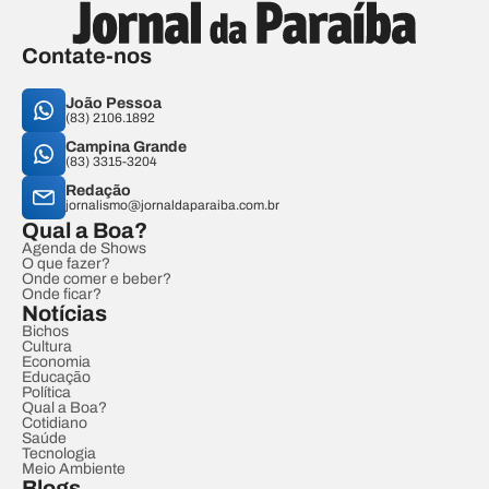
Contate-nos
João Pessoa
(83) 2106.1892
Campina Grande
(83) 3315-3204
Redação
jornalismo@jornaldaparaiba.com.br
Qual a Boa?
Agenda de Shows
O que fazer?
Onde comer e beber?
Onde ficar?
Notícias
Bichos
Cultura
Economia
Educação
Política
Qual a Boa?
Cotidiano
Saúde
Tecnologia
Meio Ambiente
Blogs