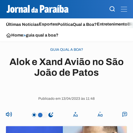
Esportes
Entretenimento
Bl
Últimas Notícias
Política
Qual a Boa?
Home
>
guia qual a boa?
GUIA QUAL A BOA?
Alok e Xand Avião no São
João de Patos
Publicado em 13/04/2023 às 11:48