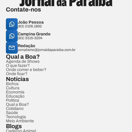
Contate-nos
João Pessoa
(83) 2106.1892
Campina Grande
(83) 3315-3204
Redação
jornalismo@jornaldaparaiba.com.br
Qual a Boa?
Agenda de Shows
O que fazer?
Onde comer e beber?
Onde ficar?
Notícias
Bichos
Cultura
Economia
Educação
Política
Qual a Boa?
Cotidiano
Saúde
Tecnologia
Meio Ambiente
Blogs
Caderno Animal