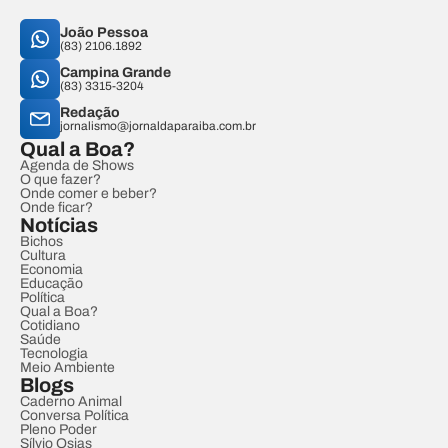
João Pessoa
(83) 2106.1892
Campina Grande
(83) 3315-3204
Redação
jornalismo@jornaldaparaiba.com.br
Qual a Boa?
Agenda de Shows
O que fazer?
Onde comer e beber?
Onde ficar?
Notícias
Bichos
Cultura
Economia
Educação
Política
Qual a Boa?
Cotidiano
Saúde
Tecnologia
Meio Ambiente
Blogs
Caderno Animal
Conversa Política
Pleno Poder
Sílvio Osias