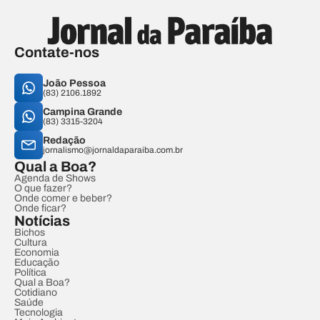
Contate-nos
João Pessoa
(83) 2106.1892
Campina Grande
(83) 3315-3204
Redação
jornalismo@jornaldaparaiba.com.br
Qual a Boa?
Agenda de Shows
O que fazer?
Onde comer e beber?
Onde ficar?
Notícias
Bichos
Cultura
Economia
Educação
Política
Qual a Boa?
Cotidiano
Saúde
Tecnologia