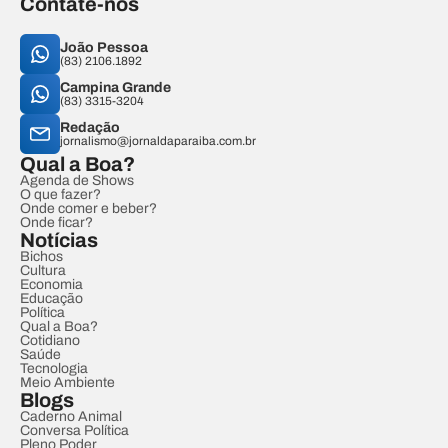
Contate-nos
João Pessoa
(83) 2106.1892
Campina Grande
(83) 3315-3204
Redação
jornalismo@jornaldaparaiba.com.br
Qual a Boa?
Agenda de Shows
O que fazer?
Onde comer e beber?
Onde ficar?
Notícias
Bichos
Cultura
Economia
Educação
Política
Qual a Boa?
Cotidiano
Saúde
Tecnologia
Meio Ambiente
Blogs
Caderno Animal
Conversa Política
Pleno Poder