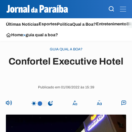
Esportes
Entretenimento
Bl
Últimas Notícias
Política
Qual a Boa?
Home
>
guia qual a boa?
GUIA QUAL A BOA?
Confortel Executive Hotel
Publicado em 01/06/2022 às 15:39