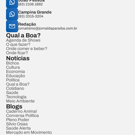
João Pessoa
(83) 2106.1892
Campina Grande
(83) 3315-3204
Redação
jornalismo@jornaldaparaiba.com.br
Qual a Boa?
Agenda de Shows
O que fazer?
Onde comer e beber?
Onde ficar?
Notícias
Bichos
Cultura
Economia
Educação
Política
Qual a Boa?
Cotidiano
Saúde
Tecnologia
Meio Ambiente
Blogs
Caderno Animal
Conversa Política
Pleno Poder
Sílvio Osias
Saúde Alerta
Mercado em Movimento