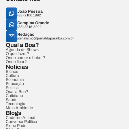
João Pessoa
(83) 2106.1892
Campina Grande
(83) 3315-3204
Redação
jornalismo@jornaldaparaiba.com.br
Qual a Boa?
Agenda de Shows
O que fazer?
Onde comer e beber?
Onde ficar?
Notícias
Bichos
Cultura
Economia
Educação
Política
Qual a Boa?
Cotidiano
Saúde
Tecnologia
Meio Ambiente
Blogs
Caderno Animal
Conversa Política
Pleno Poder