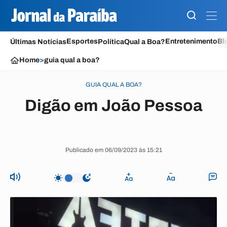
Esportes
Entretenimento
Bl
Últimas Notícias
Política
Qual a Boa?
Home
>
guia qual a boa?
GUIA QUAL A BOA?
Digão em João Pessoa
Publicado em 06/09/2023 às 15:21