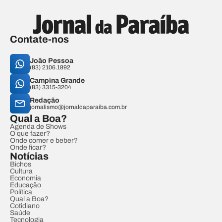
Contate-nos
João Pessoa
(83) 2106.1892
Campina Grande
(83) 3315-3204
Redação
jornalismo@jornaldaparaiba.com.br
Qual a Boa?
Agenda de Shows
O que fazer?
Onde comer e beber?
Onde ficar?
Notícias
Bichos
Cultura
Economia
Educação
Política
Qual a Boa?
Cotidiano
Saúde
Tecnologia