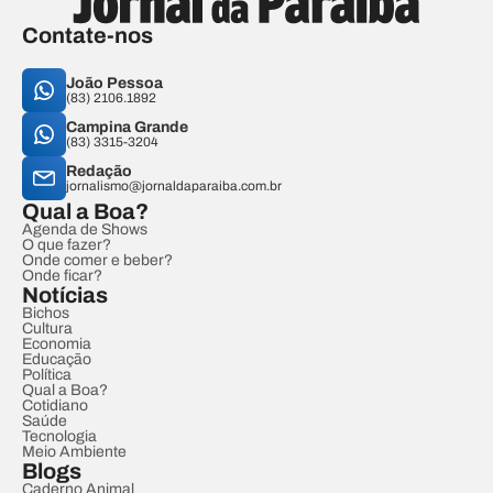
Contate-nos
João Pessoa
(83) 2106.1892
Campina Grande
(83) 3315-3204
Redação
jornalismo@jornaldaparaiba.com.br
Qual a Boa?
Agenda de Shows
O que fazer?
Onde comer e beber?
Onde ficar?
Notícias
Bichos
Cultura
Economia
Educação
Política
Qual a Boa?
Cotidiano
Saúde
Tecnologia
Meio Ambiente
Blogs
Caderno Animal