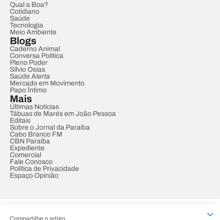
Qual a Boa?
Cotidiano
Saúde
Tecnologia
Meio Ambiente
Blogs
Caderno Animal
Conversa Política
Pleno Poder
Sílvio Osias
Saúde Alerta
Mercado em Movimento
Papo Íntimo
Mais
Últimas Notícias
Tábuas de Marés em João Pessoa
Editais
Sobre o Jornal da Paraíba
Cabo Branco FM
CBN Paraíba
Expediente
Comercial
Fale Conosco
Política de Privacidade
Espaço Opinião
© REDE PARAÍBA DE COMUNICAÇÃO
Compartilhe o artigo