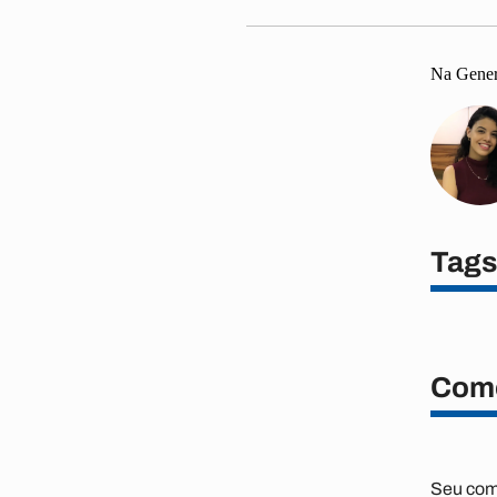
Na Genera
Tags
Come
Seu come