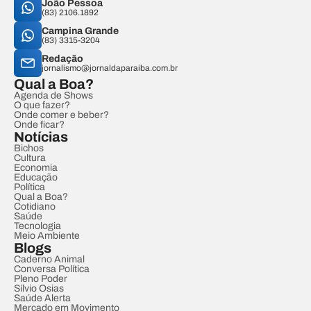
João Pessoa
(83) 2106.1892
Campina Grande
(83) 3315-3204
Redação
jornalismo@jornaldaparaiba.com.br
Qual a Boa?
Agenda de Shows
O que fazer?
Onde comer e beber?
Onde ficar?
Notícias
Bichos
Cultura
Economia
Educação
Política
Qual a Boa?
Cotidiano
Saúde
Tecnologia
Meio Ambiente
Blogs
Caderno Animal
Conversa Política
Pleno Poder
Sílvio Osias
Saúde Alerta
Mercado em Movimento