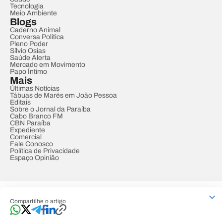
Tecnologia
Meio Ambiente
Blogs
Caderno Animal
Conversa Política
Pleno Poder
Sílvio Osias
Saúde Alerta
Mercado em Movimento
Papo Íntimo
Mais
Últimas Notícias
Tábuas de Marés em João Pessoa
Editais
Sobre o Jornal da Paraíba
Cabo Branco FM
CBN Paraíba
Expediente
Comercial
Fale Conosco
Política de Privacidade
Espaço Opinião
© REDE PARAÍBA DE COMUNICAÇÃO
Compartilhe o artigo
Developed by
Designed by