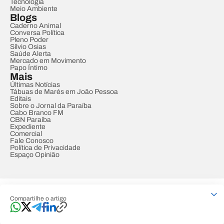
Tecnologia
Meio Ambiente
Blogs
Caderno Animal
Conversa Política
Pleno Poder
Sílvio Osias
Saúde Alerta
Mercado em Movimento
Papo Íntimo
Mais
Últimas Notícias
Tábuas de Marés em João Pessoa
Editais
Sobre o Jornal da Paraíba
Cabo Branco FM
CBN Paraíba
Expediente
Comercial
Fale Conosco
Política de Privacidade
Espaço Opinião
© REDE PARAÍBA DE COMUNICAÇÃO
Compartilhe o artigo
Developed by
Designed by