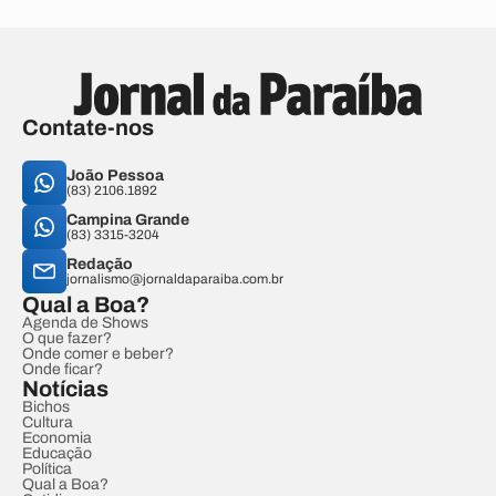
Contate-nos
João Pessoa
(83) 2106.1892
Campina Grande
(83) 3315-3204
Redação
jornalismo@jornaldaparaiba.com.br
Qual a Boa?
Agenda de Shows
O que fazer?
Onde comer e beber?
Onde ficar?
Notícias
Bichos
Cultura
Economia
Educação
Política
Qual a Boa?