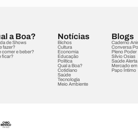
al a Boa?
Notícias
Blogs
da de Shows
Bichos
Caderno Ani
e fazer?
Cultura
Conversa Pol
 comer e beber?
Economia
Pleno Poder
 ficar?
Educação
Sílvio Osias
Política
Saúde Alerta
Qual a Boa?
Mercado em
Cotidiano
Papo Íntimo
Saúde
Tecnologia
Meio Ambiente