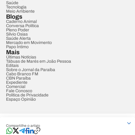
Saúde
Tecnologia
Meio Ambiente
Blogs
Caderno Animal
Conversa Política
Pleno Poder
Sílvio Osias
Saúde Alerta
Mercado em Movimento
Papo Íntimo
Mais
Últimas Notícias
Tábuas de Marés em João Pessoa
Editais
Sobre o Jornal da Paraíba
Cabo Branco FM
CBN Paraíba
Expediente
Comercial
Fale Conosco
Política de Privacidade
Espaço Opinião
© REDE PARAÍBA DE COMUNICAÇÃO
Compartilhe o artigo
Developed by
Designed by