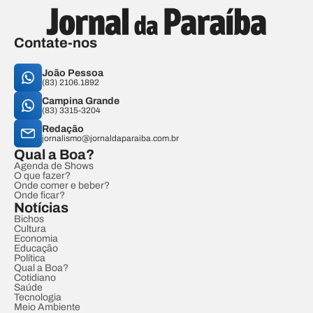
Contate-nos
João Pessoa
(83) 2106.1892
Campina Grande
(83) 3315-3204
Redação
jornalismo@jornaldaparaiba.com.br
Qual a Boa?
Agenda de Shows
O que fazer?
Onde comer e beber?
Onde ficar?
Notícias
Bichos
Cultura
Economia
Educação
Política
Qual a Boa?
Cotidiano
Saúde
Tecnologia
Meio Ambiente