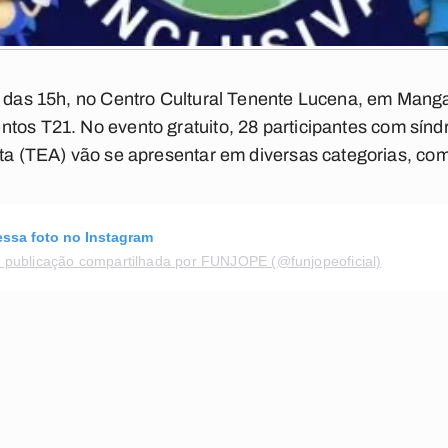
r das 15h,
no Centro Cultural Tenente Lucena, em Mangab
ntos T21. No evento gratuito,
28 participantes com sín
sta (TEA) vão se apresentar em diversas categorias, co
essa foto no Instagram
publicação compartilhada por FUNJOPE (@funjopeoficial)