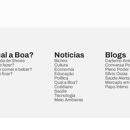
al a Boa?
Notícias
Blogs
da de Shows
Bichos
Caderno Ani
e fazer?
Cultura
Conversa Pol
 comer e beber?
Economia
Pleno Poder
 ficar?
Educação
Sílvio Osias
Política
Saúde Alerta
Qual a Boa?
Mercado em
Cotidiano
Papo Íntimo
Saúde
Tecnologia
Meio Ambiente