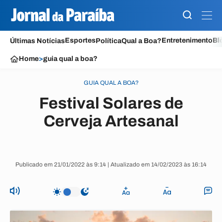
Esportes
Entretenimento
Bl
Últimas Notícias
Política
Qual a Boa?
Home
>
guia qual a boa?
GUIA QUAL A BOA?
Festival Solares de
Cerveja Artesanal
Publicado em 21/01/2022 às 9:14 | Atualizado em 14/02/2023 às 16:14