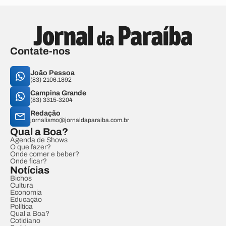
Contate-nos
João Pessoa
(83) 2106.1892
Campina Grande
(83) 3315-3204
Redação
jornalismo@jornaldaparaiba.com.br
Qual a Boa?
Agenda de Shows
O que fazer?
Onde comer e beber?
Onde ficar?
Notícias
Bichos
Cultura
Economia
Educação
Política
Qual a Boa?
Cotidiano