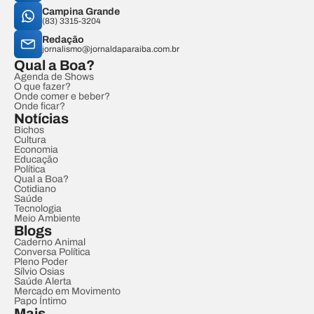
Campina Grande
(83) 3315-3204
Redação
jornalismo@jornaldaparaiba.com.br
Qual a Boa?
Agenda de Shows
O que fazer?
Onde comer e beber?
Onde ficar?
Notícias
Bichos
Cultura
Economia
Educação
Política
Qual a Boa?
Cotidiano
Saúde
Tecnologia
Meio Ambiente
Blogs
Caderno Animal
Conversa Política
Pleno Poder
Sílvio Osias
Saúde Alerta
Mercado em Movimento
Papo Íntimo
Mais