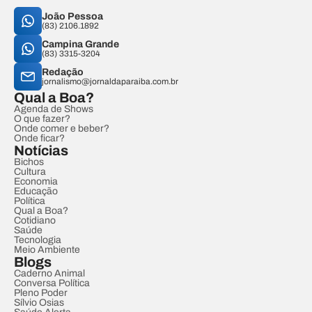
João Pessoa
(83) 2106.1892
Campina Grande
(83) 3315-3204
Redação
jornalismo@jornaldaparaiba.com.br
Qual a Boa?
Agenda de Shows
O que fazer?
Onde comer e beber?
Onde ficar?
Notícias
Bichos
Cultura
Economia
Educação
Política
Qual a Boa?
Cotidiano
Saúde
Tecnologia
Meio Ambiente
Blogs
Caderno Animal
Conversa Política
Pleno Poder
Sílvio Osias