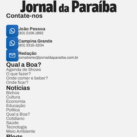
Contate-nos
João Pessoa
(83) 2106.1892
Campina Grande
(83) 3315-3204
Redação
jornalismo@jornaldaparaiba.com.br
Qual a Boa?
Agenda de Shows
O que fazer?
Onde comer e beber?
Onde ficar?
Notícias
Bichos
Cultura
Economia
Educação
Política
Qual a Boa?
Cotidiano
Saúde
Tecnologia
Meio Ambiente
Blogs