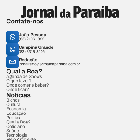
Contate-nos
João Pessoa
(83) 2106.1892
Campina Grande
(83) 3315-3204
Redação
jornalismo@jornaldaparaiba.com.br
Qual a Boa?
Agenda de Shows
O que fazer?
Onde comer e beber?
Onde ficar?
Notícias
Bichos
Cultura
Economia
Educação
Política
Qual a Boa?
Cotidiano
Saúde
Tecnologia
Meio Ambiente