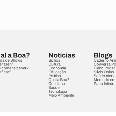
al a Boa?
Notícias
Blogs
da de Shows
Bichos
Caderno Ani
e fazer?
Cultura
Conversa Pol
 comer e beber?
Economia
Pleno Poder
 ficar?
Educação
Sílvio Osias
Política
Saúde Alerta
Qual a Boa?
Mercado em
Cotidiano
Papo Íntimo
Saúde
Tecnologia
Meio Ambiente