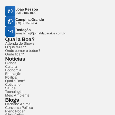
João Pessoa
(83) 2106.1892
Campina Grande
(83) 3315-3204
Redação
jornalismo@jornaldaparaiba.com.br
Qual a Boa?
Agenda de Shows
O que fazer?
Onde comer e beber?
Onde ficar?
Notícias
Bichos
Cultura
Economia
Educação
Política
Qual a Boa?
Cotidiano
Saúde
Tecnologia
Meio Ambiente
Blogs
Caderno Animal
Conversa Política
Pleno Poder
Sílvio Osias