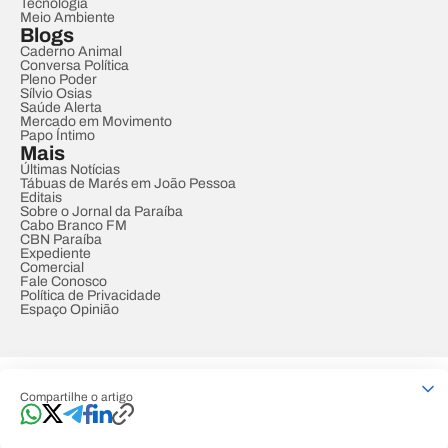
Tecnologia
Meio Ambiente
Blogs
Caderno Animal
Conversa Política
Pleno Poder
Sílvio Osias
Saúde Alerta
Mercado em Movimento
Papo Íntimo
Mais
Últimas Notícias
Tábuas de Marés em João Pessoa
Editais
Sobre o Jornal da Paraíba
Cabo Branco FM
CBN Paraíba
Expediente
Comercial
Fale Conosco
Política de Privacidade
Espaço Opinião
© REDE PARAÍBA DE COMUNICAÇÃO
Compartilhe o artigo
Developed by
Designed by