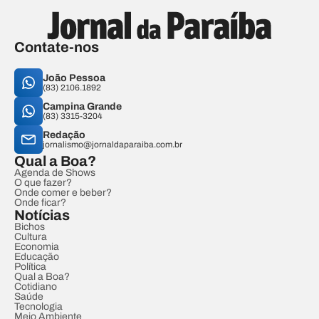
Contate-nos
João Pessoa
(83) 2106.1892
Campina Grande
(83) 3315-3204
Redação
jornalismo@jornaldaparaiba.com.br
Qual a Boa?
Agenda de Shows
O que fazer?
Onde comer e beber?
Onde ficar?
Notícias
Bichos
Cultura
Economia
Educação
Política
Qual a Boa?
Cotidiano
Saúde
Tecnologia
Meio Ambiente