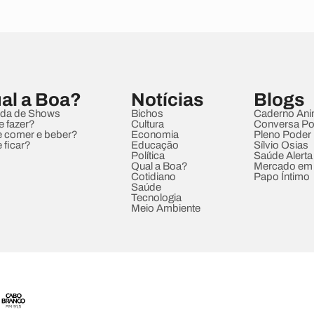
al a Boa?
Notícias
Blogs
da de Shows
Bichos
Caderno Ani
e fazer?
Cultura
Conversa Pol
 comer e beber?
Economia
Pleno Poder
 ficar?
Educação
Sílvio Osias
Política
Saúde Alerta
Qual a Boa?
Mercado em
Cotidiano
Papo Íntimo
Saúde
Tecnologia
Meio Ambiente