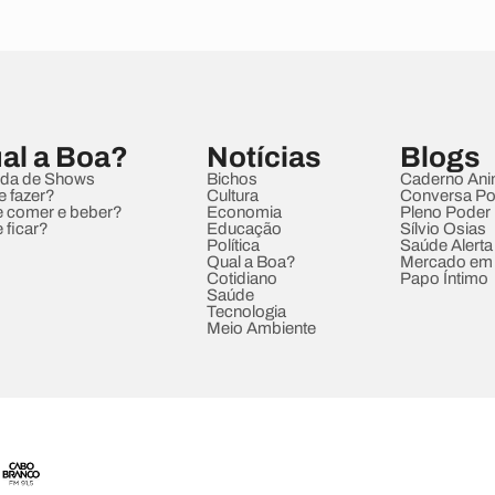
al a Boa?
Notícias
Blogs
da de Shows
Bichos
Caderno Ani
e fazer?
Cultura
Conversa Pol
 comer e beber?
Economia
Pleno Poder
 ficar?
Educação
Sílvio Osias
Política
Saúde Alerta
Qual a Boa?
Mercado em
Cotidiano
Papo Íntimo
Saúde
Tecnologia
Meio Ambiente