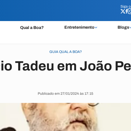
Siga 
Siga 
Entretenimento
Blogs
Qual a Boa?
GUIA QUAL A BOA?
io Tadeu em João P
Publicado em 27/01/2024 às 17:15