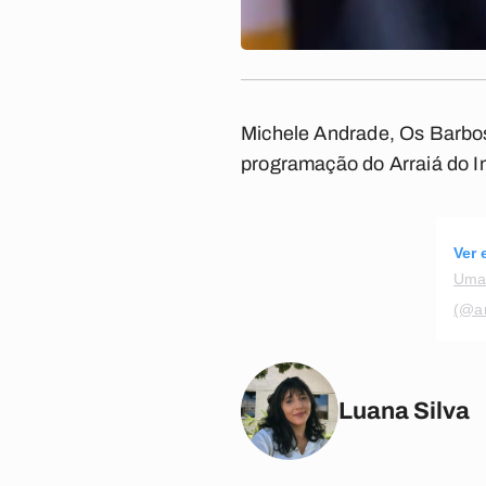
Michele Andrade, Os Barbos
programação do Arraiá do In
Ver 
Uma 
(@ar
Luana Silva