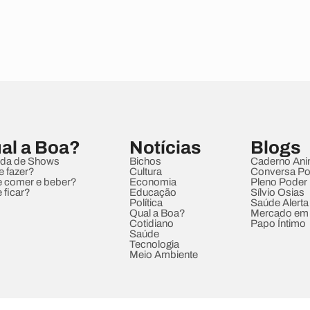
al a Boa?
Notícias
Blogs
da de Shows
Bichos
Caderno Ani
e fazer?
Cultura
Conversa Pol
 comer e beber?
Economia
Pleno Poder
 ficar?
Educação
Sílvio Osias
Política
Saúde Alerta
Qual a Boa?
Mercado em
Cotidiano
Papo Íntimo
Saúde
Tecnologia
Meio Ambiente