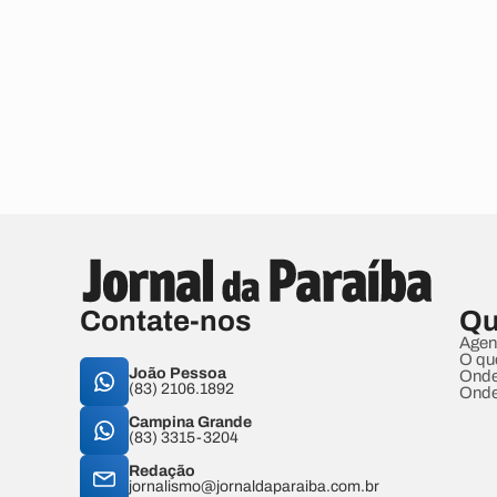
Contate-nos
Qu
Agen
O qu
João Pessoa
Onde
(83) 2106.1892
Onde
Campina Grande
(83) 3315-3204
Redação
jornalismo@jornaldaparaiba.com.br