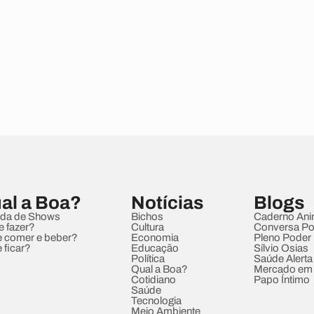
al a Boa?
Notícias
Blogs
da de Shows
Bichos
Caderno Ani
e fazer?
Cultura
Conversa Pol
 comer e beber?
Economia
Pleno Poder
 ficar?
Educação
Sílvio Osias
Política
Saúde Alerta
Qual a Boa?
Mercado em
Cotidiano
Papo Íntimo
Saúde
Tecnologia
Meio Ambiente