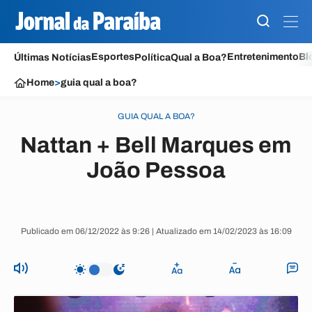
Esportes
Entretenimento
Bl
Últimas Notícias
Política
Qual a Boa?
Home
>
guia qual a boa?
GUIA QUAL A BOA?
Nattan + Bell Marques em
João Pessoa
Publicado em 06/12/2022 às 9:26 | Atualizado em 14/02/2023 às 16:09