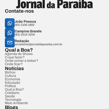
Contate-nos
João Pessoa
(83) 2106.1892
Campina Grande
(83) 3315-3204
Redação
jornalismo@jornaldaparaiba.com.br
Qual a Boa?
Agenda de Shows
O que fazer?
Onde comer e beber?
Onde ficar?
Notícias
Bichos
Cultura
Economia
Educação
Política
Qual a Boa?
Cotidiano
Saúde
Tecnologia
Meio Ambiente
Blogs