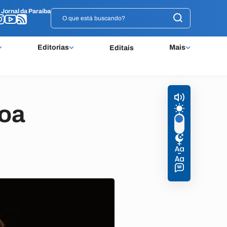
o
o
Jornal da Paraíba
Jornal da Paraíba
Editorias
Mais
Editais
soa