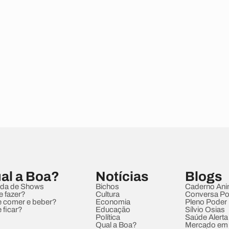
al a Boa?
Notícias
Blogs
da de Shows
Bichos
Caderno Ani
e fazer?
Cultura
Conversa Pol
 comer e beber?
Economia
Pleno Poder
 ficar?
Educação
Sílvio Osias
Política
Saúde Alerta
Qual a Boa?
Mercado em