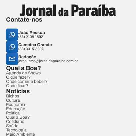
Contate-nos
João Pessoa
(83) 2106.1892
Campina Grande
(83) 3315-3204
Redação
jornalismo@jornaldaparaiba.com.br
Qual a Boa?
Agenda de Shows
O que fazer?
Onde comer e beber?
Onde ficar?
Notícias
Bichos
Cultura
Economia
Educação
Política
Qual a Boa?
Cotidiano
Saúde
Tecnologia
Meio Ambiente