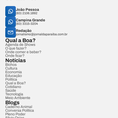
João Pessoa
(83) 2106.1892
Campina Grande
(83) 3315-3204
Redação
jornalismo@jornaldaparaiba.com.br
Qual a Boa?
Agenda de Shows
O que fazer?
Onde comer e beber?
Onde ficar?
Notícias
Bichos
Cultura
Economia
Educação
Política
Qual a Boa?
Cotidiano
Saúde
Tecnologia
Meio Ambiente
Blogs
Caderno Animal
Conversa Política
Pleno Poder
Sílvio Osias