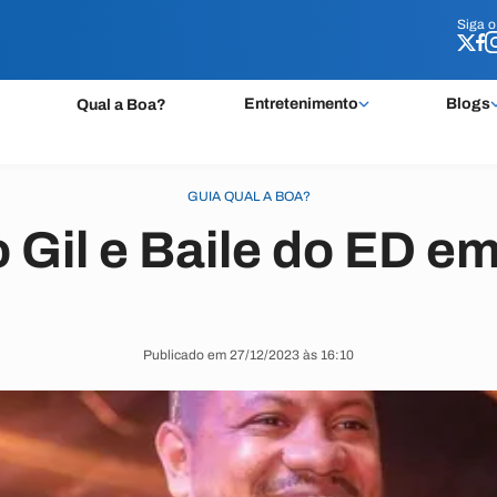
Siga 
Siga 
Entretenimento
Blogs
Qual a Boa?
GUIA QUAL A BOA?
 Gil e Baile do ED e
Publicado em 27/12/2023 às 16:10