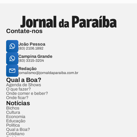
Contate-nos
João Pessoa
(83) 2106.1892
Campina Grande
(83) 3315-3204
Redação
jornalismo@jornaldaparaiba.com.br
Qual a Boa?
Agenda de Shows
O que fazer?
Onde comer e beber?
Onde ficar?
Notícias
Bichos
Cultura
Economia
Educação
Política
Qual a Boa?
Cotidiano