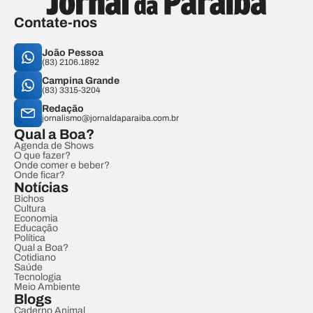
Contate-nos
João Pessoa
(83) 2106.1892
Campina Grande
(83) 3315-3204
Redação
jornalismo@jornaldaparaiba.com.br
Qual a Boa?
Agenda de Shows
O que fazer?
Onde comer e beber?
Onde ficar?
Notícias
Bichos
Cultura
Economia
Educação
Política
Qual a Boa?
Cotidiano
Saúde
Tecnologia
Meio Ambiente
Blogs
Caderno Animal